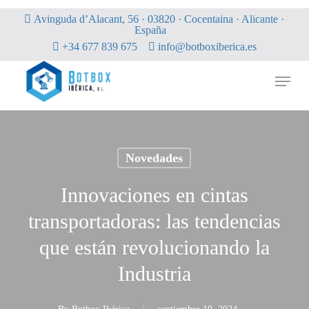
Skip
Avinguda d’Alacant, 56 · 03820 · Cocentaina · Alicante ·
to
España
main
+34 677 839 675
info@botboxiberica.es
content
Menu
Novedades
Innovaciones en cintas
transportadoras: las tendencias
que están revolucionando la
Industria