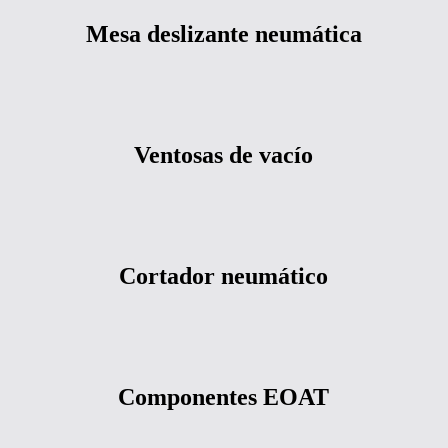
deslizante
deslizante
Mesa deslizante neumática
neumática
neumática
Ventosas
Ventosas
de
de
Ventosas de vacío
vacío
vacío
Cortador
Cortador
neumático
neumático
Cortador neumático
Componentes
Componentes
EOAT
EOAT
Componentes EOAT