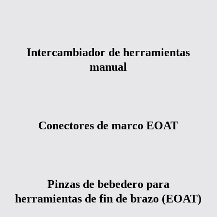
Intercambiador
Intercambiador
de
de
Intercambiador de herramientas
herramientas
herramientas
manual
manual
manual
Conectores
Conectores
de
de
Conectores de marco EOAT
marco
marco
EOAT
EOAT
Pinzas
Pinzas
de
de
Pinzas de bebedero para
bebedero
bebedero
herramientas de fin de brazo (EOAT)
para
para
herramientas
herramientas