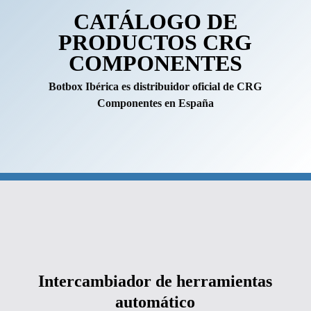
CATÁLOGO DE
PRODUCTOS CRG
COMPONENTES
Botbox Ibérica es distribuidor oficial de CRG
Componentes en España
Intercambiador
Intercambiador
de
de
Intercambiador de herramientas
herramientas
herramientas
automático
automático
automático