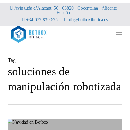
Skip
Avinguda d’Alacant, 56 · 03820 · Cocentaina · Alicante ·
to
España
main
+34 677 839 675
info@botboxiberica.es
content
Menu
Tag
soluciones de
manipulación robotizada
Fin
de