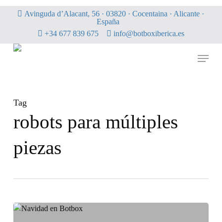
Skip
Avinguda d’Alacant, 56 · 03820 · Cocentaina · Alicante ·
to
España
main
+34 677 839 675
info@botboxiberica.es
content
Menu
Tag
robots para múltiples
piezas
Fin
de