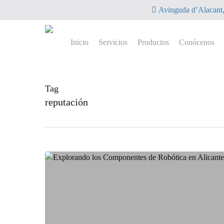
Skip
Avinguda d’Alacant, 
to
main
content
Inicio
Servicios
Productos
Conócenos
Tag
reputación
Explorando
los
Componentes
de
Robótica
en