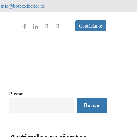
info@botboxiberica.es
facebook
linkedin
youtube
instagram
Contáctanos
Buscar
Buscar