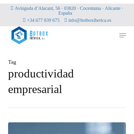
Skip
Avinguda d’Alacant, 56 · 03820 · Cocentaina · Alicante ·
to
España
main
+34 677 839 675
info@botboxiberica.es
content
Menu
Tag
productividad
empresarial
Integración
de