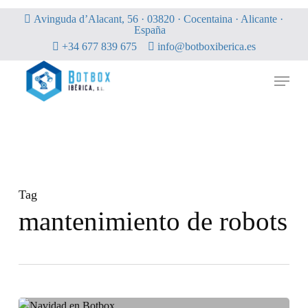
Skip
Avinguda d’Alacant, 56 · 03820 · Cocentaina · Alicante ·
to
España
main
+34 677 839 675
info@botboxiberica.es
content
Menu
Tag
mantenimiento de robots
Fin