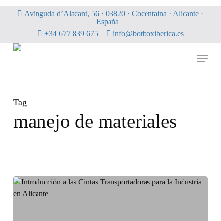
Skip
Avinguda d’Alacant, 56 · 03820 · Cocentaina · Alicante ·
to
España
main
+34 677 839 675
info@botboxiberica.es
content
Menu
Tag
manejo de materiales
Introducción
a
las
Cintas