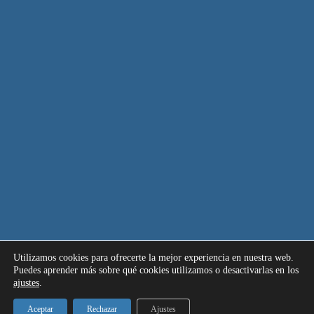
Utilizamos cookies para ofrecerte la mejor experiencia en nuestra web.
Puedes aprender más sobre qué cookies utilizamos o desactivarlas en los
ajustes
.
Aceptar
Rechazar
Ajustes