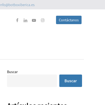
info@botboxiberica.es
facebook
linkedin
youtube
instagram
Contáctanos
Buscar
Buscar