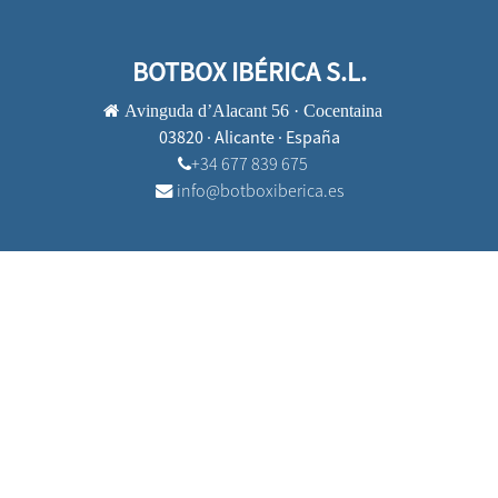
BOTBOX IBÉRICA S.L.
Avinguda d’Alacant 56 · Cocentaina
03820 · Alicante · España
+34 677 839 675
info@botboxiberica.es