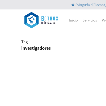
Skip
Avinguda d’Alacant, 
to
main
content
Inicio
Servicios
Pr
Tag
investigadores
Explorando
los
Componentes