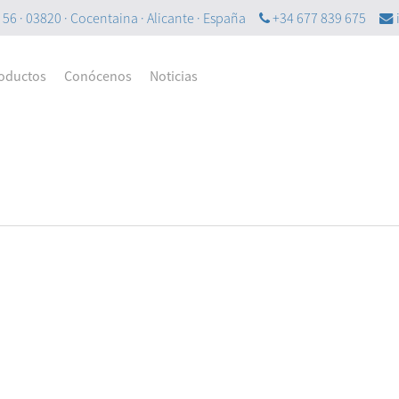
56 · 03820 · Cocentaina · Alicante · España
+34 677 839 675
oductos
Conócenos
Noticias