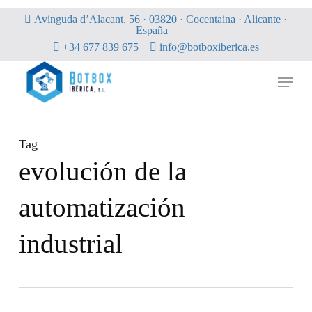
Skip
Avinguda d’Alacant, 56 · 03820 · Cocentaina · Alicante ·
to
España
main
+34 677 839 675
info@botboxiberica.es
content
Menu
Tag
evolución de la
automatización
industrial