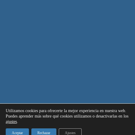
Utilizamos cookies para ofrecerte la mejor experiencia en nuestra web.
Puedes aprender más sobre qué cookies utilizamos o desactivarlas en los
ajustes
.
Aceptar
Rechazar
Ajustes