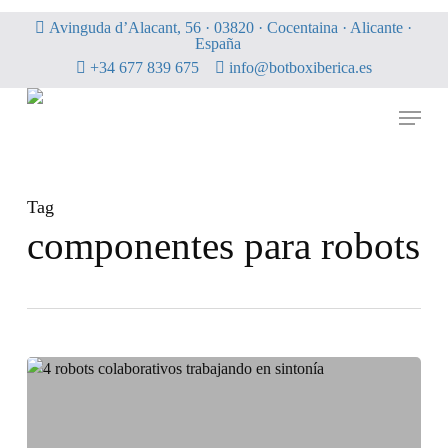
Skip
Avinguda d’Alacant, 56 · 03820 · Cocentaina · Alicante ·
to
España
main
+34 677 839 675
info@botboxiberica.es
content
Menu
Tag
componentes para robots
Botbox
Ibérica:
tu
aliado