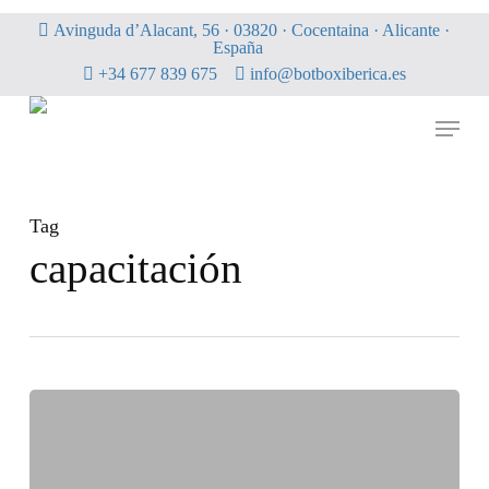
Skip
Avinguda d’Alacant, 56 · 03820 · Cocentaina · Alicante ·
to
España
main
+34 677 839 675
info@botboxiberica.es
content
Menu
Tag
capacitación
Botbox
amplía
su
capacidad