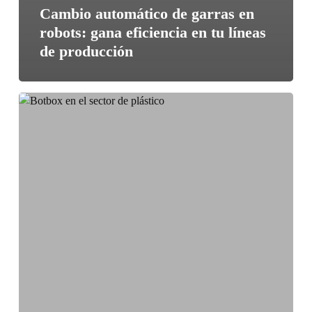
Cambio automático de garras en
robots: gana eficiencia en tu líneas
de producción
Caso
de
éxito:
proyecto
de
automatización
en
el
sector
plástico