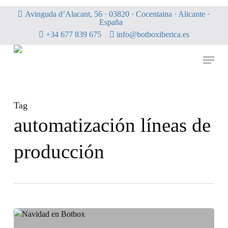
Skip
Avinguda d’Alacant, 56 · 03820 · Cocentaina · Alicante ·
to
España
main
+34 677 839 675
info@botboxiberica.es
content
Menu
Tag
automatización líneas de
producción
Fin
de